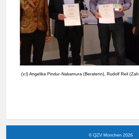
(v.l) Angelika Pindur-Nakamura (Beraterin), Rudolf Reil (Z
© QZV München 2026