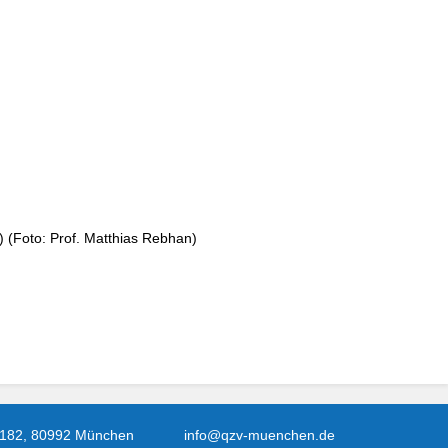
) (Foto: Prof. Matthias Rebhan)
 182, 80992 München
info@qzv-muenchen.de