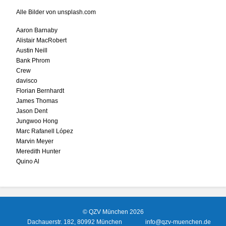
Alle Bilder von unsplash.com
Aaron Barnaby
Alistair MacRobert
Austin Neill
Bank Phrom
Crew
davisco
Florian Bernhardt
James Thomas
Jason Dent
Jungwoo Hong
Marc Rafanell López
Marvin Meyer
Meredith Hunter
Quino Al
© QZV München 2026
Dachauerstr. 182, 80992 München
info@qzv-muenchen.de